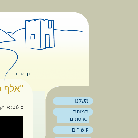
דילוג לתוכן העיקרי
תפריט ראשי
דף הבית
הינך נמצא
"אלף כב
משלנו
צילום: אריק
תמונות
וסרטונים
קישורים