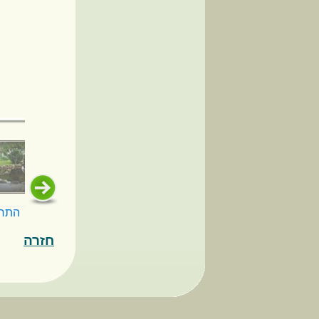
התח
חזרה