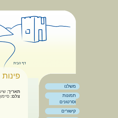
דילוג לתוכן העיקרי
תפריט ראשי
דף הבית
הינך נמצא
פינות 
משלנו
תאריך:
שישי, 14 דצ
תמונות
צלם:
סיימון
וסרטונים
קישורים