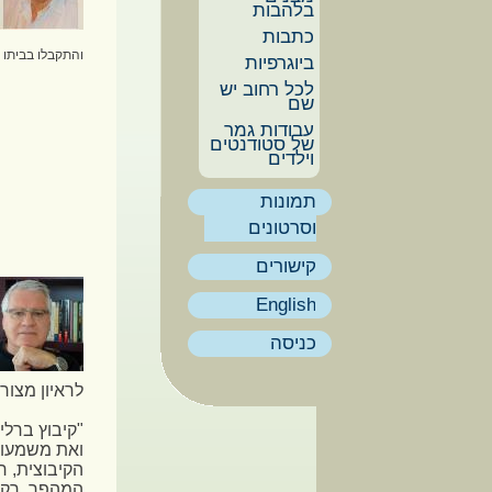
בלהבות
כתבות
והתקבלו בביתו 
ביוגרפיות
לכל רחוב יש
שם
עבודות גמר
של סטודנטים
וילדים
תמונות
וסרטונים
קישורים
English
כניסה
לראיון מצורפ
"קיבוץ ברלי
ואת משמעות
הקיבוצית, ח
המהפך, רקו