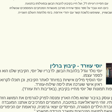
עם חסייה רעייתו ז"ל, ועל חייו בקיבוץ להבות הבשן ובפעילותו בתנועה.
כיום הוא עובד על ספר נוסף שיהיה מורכב מעשרות המכתבים והמסמכים שנשלחו
שבשוויץ , ששימש כלשכת קשר עם יהודי אירופה. בימי מלחמת העולם השנייה.
יוסי עוזרד - קיבוץ ברלין
יוסי נולד וגדל בלהבות הבשן. לדבריו של יוסי, הקיבוץ שלנו הוא 
לספר עצמו.
יוסי הוסיף מילים אישיות במיוחד לאתר הקיבוץ, וכן תוכלו לקרוא
ראיון אישי שערכה אתו ליסה שילוח-עוזרד.
ות תמונות של יוסי מחייו בקיבוץ, (באדיבות רות עוזרד).
ן עוסק בגיבור שהוא מלח הארץ ומנסה לפרק לגורמים את המושג הזה
יו. זוהי הישראליאנה במיטבה, החומרים המרכיבים אותנו: המעבדה
ברת הילדים הסגורה, המייסדים יוצאי גרמניה, טראומת יום הכיפורים,
ויאם לתנועה הקיבוצית ומשבר הירידה מהארץ."