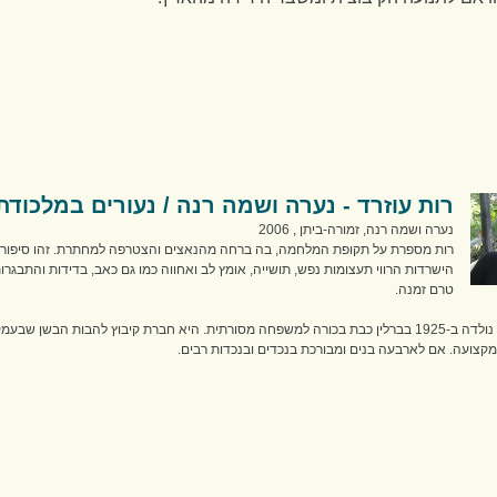
רות עוזרד - נערה ושמה רנה / נעורים במלכודת
נערה ושמה רנה, זמורה-ביתן , 2006
רות מספרת על תקופת המלחמה, בה ברחה מהנאצים והצטרפה למחתרת. זהו סיפור
הישרדות הרווי תעצומות נפש, תושייה, אומץ לב ואחווה כמו גם כאב, בדידות והתבגרו
טרם זמנה.
רות (שיץ) עוזרד נולדה ב-1925 בברלין כבת בכורה למשפחה מסורתית. היא חברת קיבוץ להבות הבשן שבעמ
קצועה. אם לארבעה בנים ומבורכת בנכדים ובנכדות רבים.