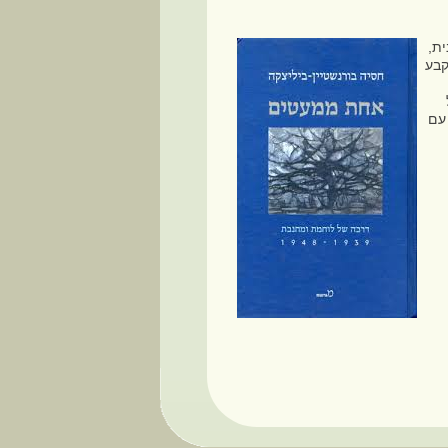
ת,
קבע
עם